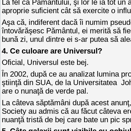
La fel ca Pământului, şi lor le ia tot un
aproprie suficient cât să exercite o inf
Aşa că, indiferent dacă îi numim pseudo-
întovărăşesc Pământul, ei merită să fie
bună zi, unul dintre ei s-ar putea să al
4. Ce culoare are Universul?
Oficial, Universul este bej.
În 2002, după ce au analizat lumina pr
ştiinţă din SUA, de la Universitatea J
are o nunaţă de verde pal.
La câteva săptămâni după acest anunţ,
Society au admis că au făcut câteva ero
nuanţă tristă de bej care bate un pic sp