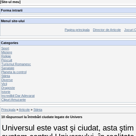
[
Site-ul meu
]
Forma intrarii
Menul site-ului
Pagina principala
Director de Articole
Jocuri 
Categories
Sport
Mistere
Religie
Pescuit
Turismul Romanesc
Sanatate
Planeta la control
Stiinta
Diverse
Vicii
Dragoste
Istorie
Incredibil Dar Adevarat
Clipuri Amuzante
Principala
»
Articole
»
Stiinta
10 răspunsuri la întrebări ciudate legate de Univers
Universul este vast şi ciudat, asta ştim