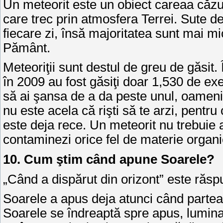
Un meteorit este un obiect careaa căzut
care trec prin atmosfera Terrei. Sute 
fiecare zi, însă majoritatea sunt mai mi
Pământ.
Meteoriţii sunt destul de greu de găsit.
în 2009 au fost găsiţi doar 1,530 de ex
să ai şansa de a da peste unul, oamenii
nu este acela că rişti să te arzi, pentru 
este deja rece. Un meteorit nu trebuie a
contaminezi orice fel de materie organi
10. Cum ştim când apune Soarele?
„Când a dispărut din orizont” este răsp
Soarele a apus deja atunci când partea s
Soarele se îndreaptă spre apus, lumina