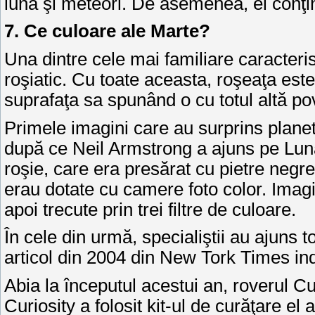
lună şi meteori. De asemenea, el conţi
7. Ce culoare ale Marte?
Una dintre cele mai familiare caracteris
roşiatic. Cu toate aceasta, roşeaţa est
suprafaţa sa spunând o cu totul altă p
Primele imagini care au surprins planeta
după ce Neil Armstrong a ajuns pe Lună
roşie, care era presărat cu pietre negre
erau dotate cu camere foto color. Imagini
apoi trecute prin trei filtre de culoare.
În cele din urmă, specialiştii au ajuns 
articol din 2004 din New Tork Times in
Abia la începutul acestui an, roverul C
Curiosity a folosit kit-ul de curăţare el 