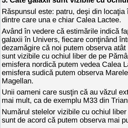
5. Câte galaxii sunt vizibile cu ochiul
Răspunsul este: patru, deşi din locaţia 
dintre care una e chiar Calea Lactee.
Având în vedere că estimările indică fa
galaxii în Univers, fiecare conţinând în
dezamăgire că noi putem observa atât de 
sunt vizibile cu ochiul liber de pe Pămâ
emisfera nordică putem vedea Calea La
emisfera sudică putem observa Marele N
Magellan.
Unii oameni care susţin că au văzul ext
mai mult, ca de exemplu M33 din Tria
Numărul stelelor vizibile cu ochiul liber
sunt de acord că putem observa mai pu