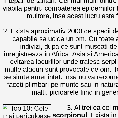
intepati de tantari. Cei mai multi dintre
viabila pentru combaterea epidemiilor 
multora, insa acest lucru este f
2. Exista aproximativ 2000 de specii 
capabile sa ucida un om. Cu toate a
indivizi, dupa ce sunt muscati de
inregistreaza in Africa, Asia si Ameri
evitarea locurillor unde traiesc serpi
multe atacuri sunt provocate de om. T
se simte amenintat. Insa nu va recoma
faceti plimbari pe munte sau in natur
inalti, picioarele fiind in gen
3. Al treilea cel 
scorpionul
. Exista i