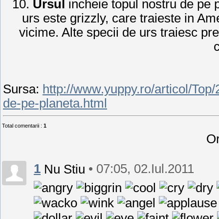
10.
Ursul
incheie topul nostru de pe 
urs este grizzly, care traieste in 
vicime. Alte specii de urs traiesc pr
c
Sursa
:
http://www.yuppy.ro/articol/To
de-pe-planeta.html
Total comentarii
:
1
Or
1
• 07:05, 02.Iul.2011
Nu Stiu