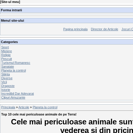
[
Site-ul meu
]
Forma intrarii
Menul site-ului
Pagina principala
Director de Articole
Jocuri 
Categories
Sport
Mistere
Religie
Pescuit
Turismul Romanesc
Sanatate
Planeta la control
Stiinta
Diverse
Vicii
Dragoste
Istorie
Incredibil Dar Adevarat
Clipuri Amuzante
Principala
»
Articole
»
Planeta la control
Top 10 cele mai periculoase animale de pe Terra!
Cele mai periculoase animale sunt
vederea si din prici