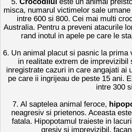
5.
Crocodilul
este un animal preisto
misca, numarul victimelor sale umane i
intre 600 si 800. Cei mai multi croco
Australia. Pentru a preveni atacurile lor 
rand inotul in apele pe care le st
6. Un animal placut si pasnic la prima v
in realitate extrem de imprevizibil
inregistrate cazuri in care angajati ai 
pe care ii ingrijeau de peste 15 ani. El
intre 300 
7. Al saptelea animal feroce,
hipop
neagresiv si prietenos. Aceasta este
fatala. Hipopotamul traieste in lacuri
gresiv si imprevizibil, faca