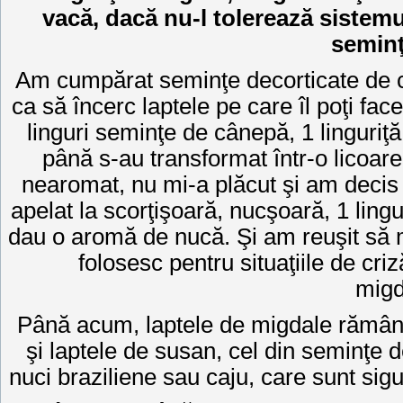
vacă, dacă nu-l tolerează sistemu
semin
Am cumpărat seminţe decorticate de 
ca să încerc laptele pe care îl poţi fa
linguri seminţe de cânepă, 1 linguriţă
până s-au transformat într-o licoar
nearomat, nu mi-a plăcut şi am decis
apelat la scorţişoară, nucşoară, 1 lingu
dau o aromă de nucă. Şi am reuşit să ma
folosesc pentru situaţiile de criz
migd
Până acum, laptele de migdale rămân
şi laptele de susan, cel din seminţe d
nuci braziliene sau caju, care sunt si