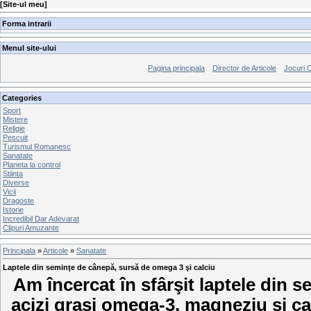
[
Site-ul meu
]
Forma intrarii
Menul site-ului
Pagina principala
Director de Articole
Jocuri 
Categories
Sport
Mistere
Religie
Pescuit
Turismul Romanesc
Sanatate
Planeta la control
Stiinta
Diverse
Vicii
Dragoste
Istorie
Incredibil Dar Adevarat
Clipuri Amuzante
Principala
»
Articole
»
Sanatate
Laptele din seminţe de cânepă, sursă de omega 3 şi calciu
Am încercat în sfârşit laptele din 
acizi graşi omega-3, magneziu şi ca