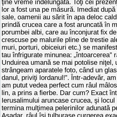
ţine vreme îndelungată. Toţi cei prezenţ
lor a fost una pe măsură. Ime­diat după slu
sale, oamenii au sărit în apa deloc cal
prindă cru­cea care a fost aruncată în mij
porumbei albi, care au înconjurat fix de 
crescuse pe malurile pline de trestie al
muri, porturi, obiceiuri etc.) se manife
tau înfrigurate mi­nunea: „întoarcerea” r
Unduirea umană se mai potolise niţel, u
strân­geam aparatele foto, când un glas 
danul, priviţi Iordanul!”. În­tr-adevăr, 
am putut vedea perfect cum râul mâlos
lin, a prins a fierbe. Dar cum? Exact în
Ierusalimului aruncase crucea, şi locul
termina mulţimea pelerinilor adunată p
Aşadar, râul îşi tulburase curgerea exa