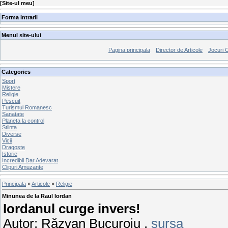
[
Site-ul meu
]
Forma intrarii
Menul site-ului
Pagina principala
Director de Articole
Jocuri 
Categories
Sport
Mistere
Religie
Pescuit
Turismul Romanesc
Sanatate
Planeta la control
Stiinta
Diverse
Vicii
Dragoste
Istorie
Incredibil Dar Adevarat
Clipuri Amuzante
Principala
»
Articole
»
Religie
Minunea de la Raul Iordan
Iordanul curge invers!
Autor: Răzvan Bucuroiu ,
sursa