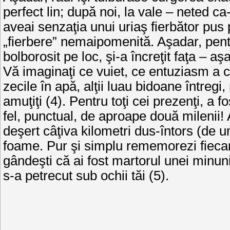
perfect lin; după noi, la vale – neted c
aveai senzaţia unui uriaş fierbător pus p
„fierbere” nemaipomenită. Aşa­­dar, pent
bolborosit pe loc, şi-a încreţit faţa – aş
Vă imaginaţi ce vuiet, ce entuziasm a 
zecile în apă, alţii luau bidoane întregi, 
amuţiţi (4). Pentru toţi cei prezenţi, a f
fel, punctual, de aproape două milenii! 
deşert câţiva kilometri dus-întors (de u
foame. Pur şi simplu re­memorezi fiecar
gândeşti că ai fost martorul unei minun
s-a petrecut sub ochii tăi (5).