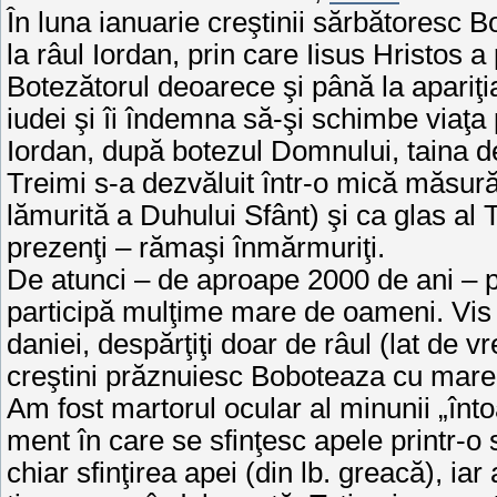
În luna ianuarie creştinii săr­bătoresc 
la râul Iordan, prin care Iisus Hristos a 
Botezătorul deoa­rece şi până la apariţia
iudei şi îi îndemna să-şi schimbe viaţa 
Iordan, după bo­tezul Domnului, taina de
Treimi s-a dez­văluit într-o mică măsur
lămurită a Duhului Sfânt) şi ca glas al T
prezenţi – rămaşi înmărmuriţi.
De atunci – de aproape 2000 de ani – pe
participă mulţime mare de oameni. Vis à
daniei, despărţiţi doar de râul (lat de v
creştini prăznuiesc Bo­boteaza cu mar
Am fost martorul ocular al minunii „înto
ment în care se sfinţesc apele printr-o
chiar sfinţirea apei (din lb. grea­că), i