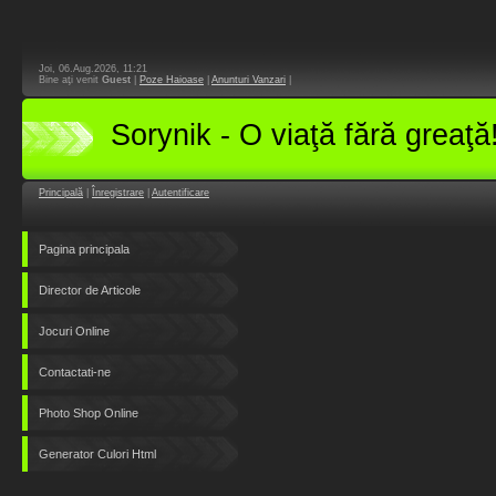
Joi, 06.Aug.2026, 11:21
Bine aţi venit
Guest
|
Poze Haioase
|
Anunturi Vanzari
|
Sorynik - O viaţă fără greaţă
Principală
|
Înregistrare
|
Autentificare
Pagina principala
Director de Articole
Jocuri Online
Contactati-ne
Photo Shop Online
Generator Culori Html