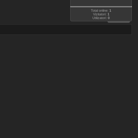
Total online:
1
Vizitatori:
1
Utilizatori:
0